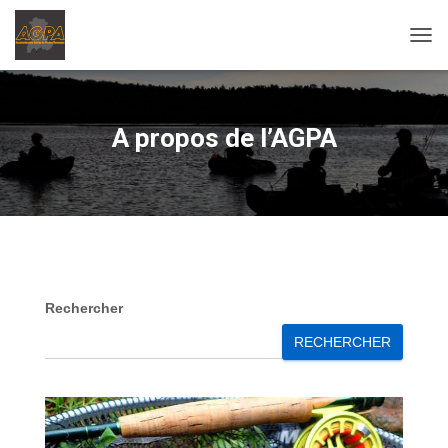
O
U
V
R
I
A propos de l’AGPA
R
/
F
E
R
M
E
R
L
Rechercher
A
N
RECHERCHER
A
V
I
G
A